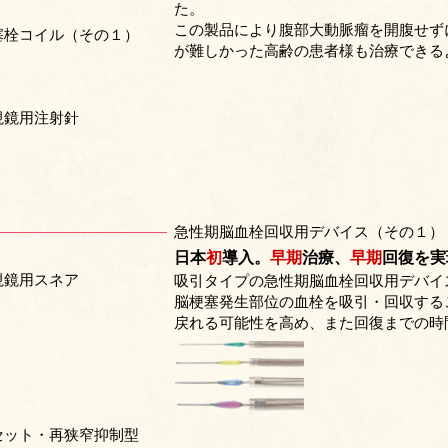
た。
この製品により腹部大動脈瘤を開腹せず
塞栓コイル（その１）
が難しかった高齢の患者様も治療できる
視鏡用注射針
急性期脳血栓回収用デバイス（その１）
日本
初
導入。
早期
治療、
早期
回復を実
視鏡用スネア
吸引タイプの急性期脳血栓回収用デバイ
脳梗塞発生部位の血栓を吸引・回収する
戻れる可能性を高め、また回復までの時
セット・再狭窄抑制型