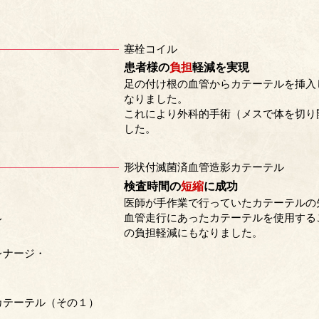
塞栓コイル
患者様の
負担
軽減を実現
足の付け根の血管からカテーテルを挿入
なりました。
これにより外科的手術（メスで体を切り
した。
形状付滅菌済血管造影カテーテル
検査時間の
短縮
に成功
医師が手作業で行っていたカテーテルの
血管走行にあったカテーテルを使用する
レ
の負担軽減にもなりました。
レナージ・
カテーテル（その１）