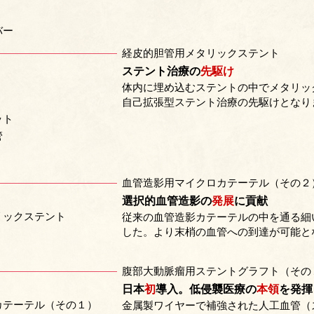
バー
経皮的胆管用メタリックステント
ステント治療の
先駆け
体内に埋め込むステントの中でメタリッ
自己拡張型ステント治療の先駆けとなり
ット
管
血管造影用マイクロカテーテル（その２
選択的血管造影の
発展
に貢献
リックステント
従来の血管造影カテーテルの中を通る細
した。より末梢の血管への到達が可能と
腹部大動脈瘤用ステントグラフト（その
日本
初
導入。低侵襲医療の
本領
を発揮
カテーテル（その１）
金属製ワイヤーで補強された人工血管（