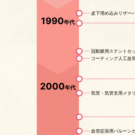
皮下埋め込みリザー
1990
年代
冠動脈用ステントセ
コーティング人工血
2000
年代
気管・気管支用メタ
血管拡張用バルーン