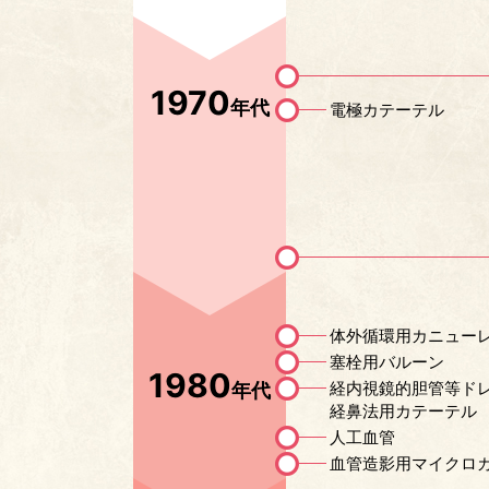
1970
年代
電極カテーテル
体外循環用カニュー
塞栓用バルーン
1980
経内視鏡的胆管等ド
年代
経鼻法用カテーテル
人工血管
血管造影用マイクロ