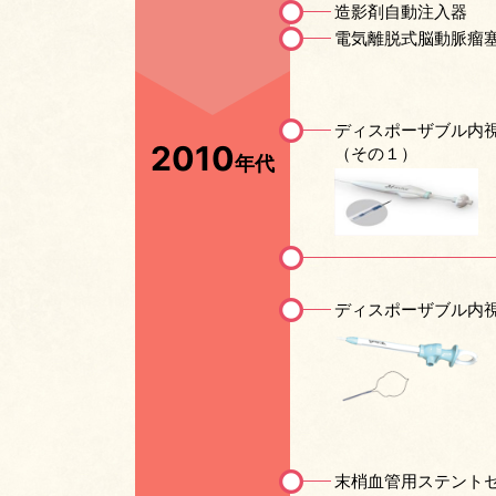
造影剤自動注入器
電気離脱式脳動脈瘤
ディスポーザブル内
2010
（その１）
年代
ディスポーザブル内
末梢血管用ステント