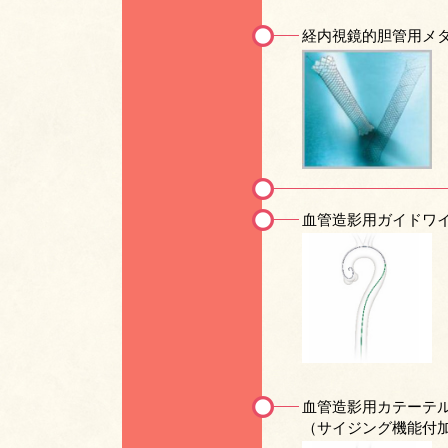
経内視鏡的胆管用メ
血管造影用ガイドワ
血管造影用カテーテ
（サイジング機能付