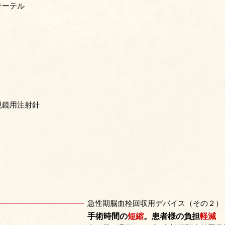
テーテル
視鏡用注射針
急性期脳血栓回収用デバイス（その２）
手術時間の
短縮
。患者様の負担
軽減