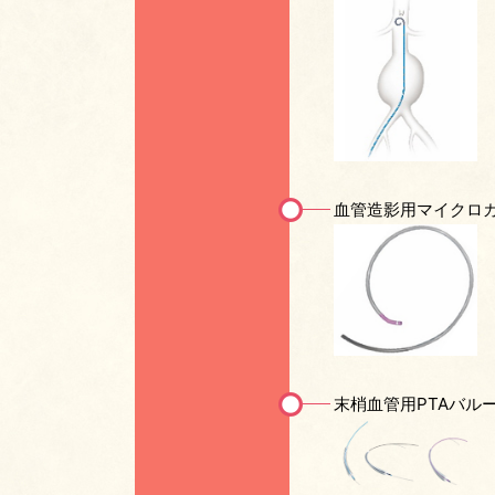
血管造影用マイクロ
末梢血管用PTAバル