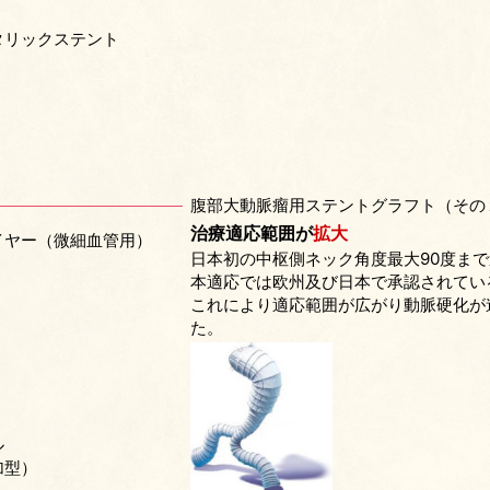
タリックステント
腹部大動脈瘤用ステントグラフト（その
治療適応範囲が
拡大
イヤー（微細血管用）
日本初の中枢側ネック角度最大90度ま
本適応では欧州及び日本で承認されてい
これにより適応範囲が広がり動脈硬化が
た。
ル
加型）