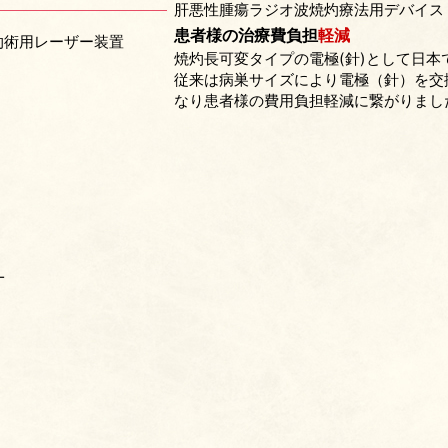
肝悪性腫瘍ラジオ波焼灼療法用デバイス
患者様の治療費負担
軽減
灼術用レーザー装置
焼灼長可変タイプの電極(針)として日本
従来は病巣サイズにより電極（針）を交
なり患者様の費用負担軽減に繋がりまし
―